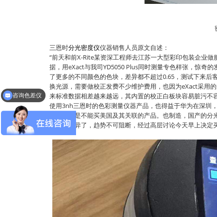
三恩时
分光密度仪
仪器销售人员原文自述：
“前天和前X-Rite某资深工程师去江苏一大型彩印包装企业
据，用eXact与我司YD5050 Plus同时测量专色样张，惊奇
了更多的不同颜色的色块，差异都不超过0.65，测试下来后客户
换光源，需要做校正发费不少维护费用，也因为eXact采用
咨询色差仪
来标准数据相差越来越远，其内置的校正白板块容易脏污不容易酒
咨询分光测色仪
使用3nh三恩时的色彩测量仪器产品，也得益于华为在深圳，
牌，华为是不能买美国及其关联的产品。也制造，国产的分光
控颜色差异了，趋势不可阻断，经过高层讨论今天早上决定买3nh 