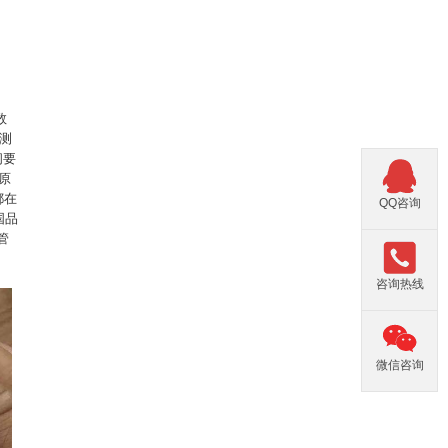
数
面测
间要
原
都在
QQ咨询
国品
管
咨询热线
微信咨询