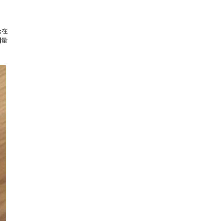
论在
测量