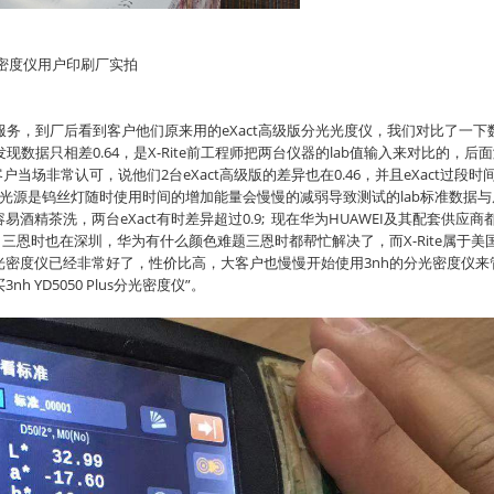
密度仪用户印刷厂实拍
做服务，到厂后看到客户他们原来用的eXact高级版分光光度仪，我们对比了一下
的发现数据只相差0.64，是X-Rite前工程师把两台仪器的lab值输入来对比的，后
当场非常认可，说他们2台eXact高级版的差异也在0.46，并且eXact过段时
的光源是钨丝灯随时使用时间的增加能量会慢慢的减弱导致测试的lab标准数据与
精茶洗，两台eXact有时差异超过0.9; 现在华为HUAWEI及其配套供应商
三恩时也在深圳，华为有什么颜色难题三恩时都帮忙解决了，而X-Rite属于美
密度仪已经非常好了，性价比高，大客户也慢慢开始使用3nh的分光密度仪来
YD5050 Plus分光密度仪”。